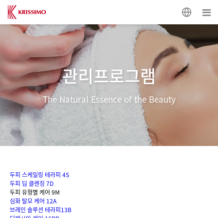
관리프로그램
The Natural Essence of the Beauty
두피 스케일링 테라피 4S
두피 딥 클렌징 7D
두피 유형별 케어 9M
심화 탈모 케어 12A
브레인 솔루션 테라피13B