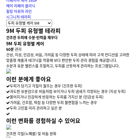
디페시아 케어 16DP
헤어 리페어 클리닉
힐링 아로마 라인
시그니처 테라피
9M 두피 유형별 테라피
건조한 두피에 수분·탄력을 채우다
9M 두피 유형별 케어
60분
관리
건성, 지성, 민감성, 비듬, 가려움 등 다양한 두피 상태에 따라 고객 컨디션을 고려한
맞춤형 제품과 테크닉을 적용해 보다 편안한 두피 관리 경험을 제공합니다.
수분과 유분 밸런스를 조절하고, 두피를 산뜻하게 관리하는 프로그램입니다.
이런 분에게
좋아요
두피가 당기고 각질이 들뜨는 경우 (건조한 두피)
과도한 유분감으로 비듬처럼 보이거나 두피 냄새가 걱정되는 경우 (지성 두피)
붉어지거나 민감하게 반응하는 두피를 가지신 분 (민감성 두피)
가려움, 건조함, 떡짐 등 다양한 두피 불편함을 느끼는 경우
두피 고민을 미리 관리하고 싶은 분
이런 변화를
경험하실 수 있어요
건조한 각질(노폐물) 및 비듬 완화