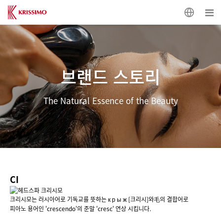
브랜드 스토리
The Natural Essence of the Beauty
CI
크리시모는 러시아어로 기독교를 뜻하는 к р ы ж [크리시]와毛의 결합어로
피아노 용어인 'crescendo'의 준말 'cresc' 연상 시킵니다.