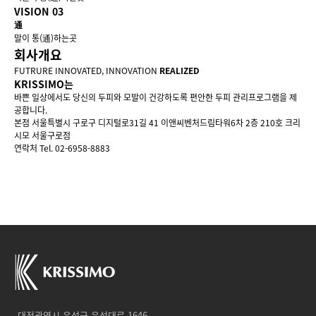
VISION 03
通
말이
통(通)
하는곳
회사개요
FUTRURE INNOVATED, INNOVATION
REALIZED
KRISSIMO는
바쁜 일상에서도 당신의 두피와 모발이 건강하도록 편안한 두피 관리프로그램을 제
공합니다.
본점
서울특별시 구로구 디지털로31길 41 이앤씨벤처드림타워6차 2층 210호 크리
시모 서울구로점
연락처
Tel. 02-6958-8883
대전광역시 유성구 유성대로 1646