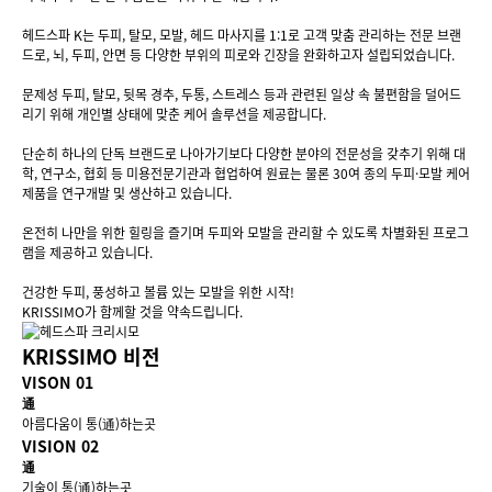
헤드스파 K는 두피, 탈모, 모발, 헤드 마사지를 1:1로 고객 맞춤 관리하는 전문 브랜
드로, 뇌, 두피, 안면 등 다양한 부위의 피로와 긴장을 완화하고자 설립되었습니다.
문제성 두피, 탈모, 뒷목 경추, 두통, 스트레스 등과 관련된 일상 속 불편함을 덜어드
리기 위해 개인별 상태에 맞춘 케어 솔루션을 제공합니다.
단순히 하나의 단독 브랜드로 나아가기보다 다양한 분야의 전문성을 갖추기 위해 대
학, 연구소, 협회 등 미용전문기관과 협업하여 원료는 물론 30여 종의 두피·모발 케어
제품을 연구개발 및 생산하고 있습니다.
온전히 나만을 위한 힐링을 즐기며 두피와 모발을 관리할 수 있도록 차별화된 프로그
램을 제공하고 있습니다.
건강한 두피, 풍성하고 볼륨 있는 모발을 위한 시작!
KRISSIMO가 함께할 것을 약속드립니다.
KRISSIMO 비전
VISON 01
通
아름다움이
통(通)
하는곳
VISION 02
通
기술이
통(通)
하는곳