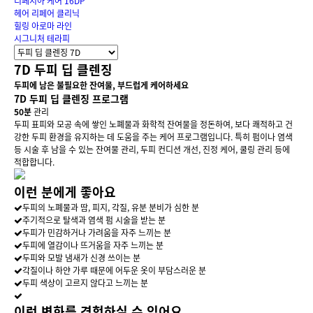
디페시아 케어 16DP
헤어 리페어 클리닉
힐링 아로마 라인
시그니처 테라피
7D 두피 딥 클렌징
두피에 남은 불필요한 잔여물, 부드럽게 케어하세요
7D 두피 딥 클렌징 프로그램
50분
관리
두피 표피와 모공 속에 쌓인 노폐물과 화학적 잔여물을 정돈하여, 보다 쾌적하고 건
강한 두피 환경을 유지하는 데 도움을 주는 케어 프로그램입니다. 특히 펌이나 염색
등 시술 후 남을 수 있는 잔여물 관리, 두피 컨디션 개선, 진정 케어, 쿨링 관리 등에
적합합니다.
이런 분에게
좋아요
두피의 노폐물과 땀, 피지, 각질, 유분 분비가 심한 분
주기적으로 탈색과 염색 펌 시술을 받는 분
두피가 민감하거나 가려움을 자주 느끼는 분
두피에 열감이나 뜨거움을 자주 느끼는 분
두피와 모발 냄새가 신경 쓰이는 분
각질이나 하얀 가루 때문에 어두운 옷이 부담스러운 분
두피 색상이 고르지 않다고 느끼는 분
이런 변화를
경험하실 수 있어요