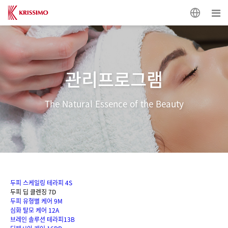
관리프로그램
The Natural Essence of the Beauty
두피 스케일링 테라피 4S
두피 딥 클렌징 7D
두피 유형별 케어 9M
심화 탈모 케어 12A
브레인 솔루션 테라피13B