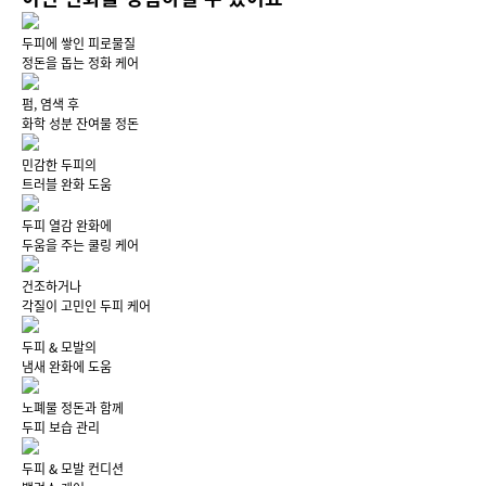
두피에 쌓인 피로물질
정돈을 돕는 정화 케어
펌, 염색 후
화학 성분 잔여물 정돈
민감한 두피의
트러블 완화 도움
두피 열감 완화에
두움을 주는 쿨링 케어
건조하거나
각질이 고민인 두피 케어
두피 & 모발의
냄새 완화에 도움
노폐물 정돈과 함께
두피 보습 관리
두피 & 모발 컨디션