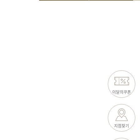
이달의쿠폰
지점찾기