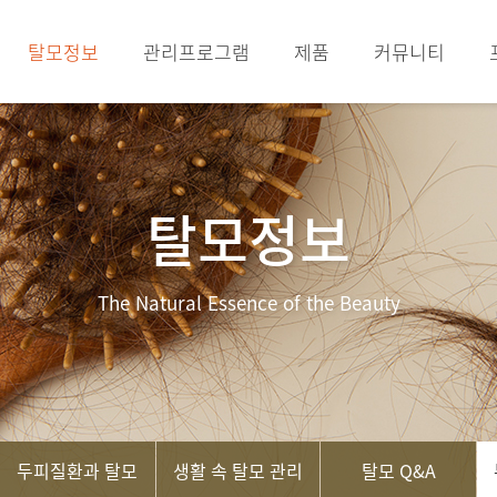
탈모정보
관리프로그램
제품
커뮤니티
탈모정보
The Natural Essence of the Beauty
두피질환과 탈모
생활 속 탈모 관리
탈모 Q&A