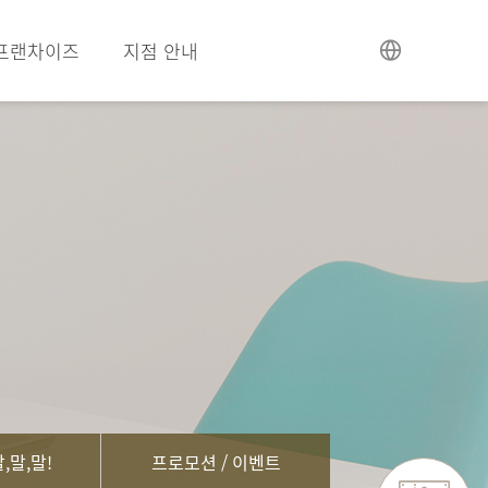
프랜차이즈
지점 안내
,말,말!
프로모션 / 이벤트