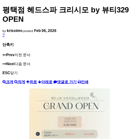
평택점 헤드스파 크리시모 by 뷰티329
OPEN
krissimo
Feb 06, 2026
by
posted
?
단축키
Prev
이전 문서
Next
다음 문서
ESC
닫기
크게
작게
위로
아래로
댓글로 가기
인쇄