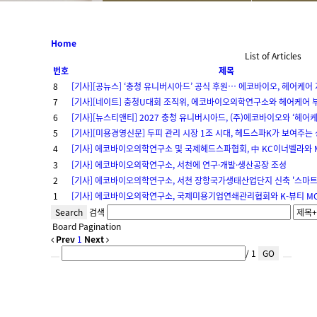
Home
List of Articles
번호
제목
8
[기사][공뉴스] ‘충청 유니버시아드’ 공식 후원… 에코바이오, 헤어케어
7
[기사][네이트] 충청U대회 조직위, 에코바이오의학연구소와 헤어케어 
6
[기사][뉴스티앤티] 2027 충청 유니버시아드, (주)에코바이오와 ‘헤어케
5
[기사][미용경영신문] 두피 관리 시장 1조 시대, 헤드스파K가 보여주는
4
[기사] 에코바이오의학연구소 및 국제헤드스파협회, 中 KC이너벨라와 
3
[기사] 에코바이오의학연구소, 서천에 연구·개발·생산공장 조성
2
[기사] 에코바이오의학연구소, 서천 장항국가생태산업단지 신축 '스마트
1
[기사] 에코바이오의학연구소, 국제미용기업연쇄관리협회와 K-뷰티 
Search
검색
Board Pagination
Prev
1
Next
/ 1
GO