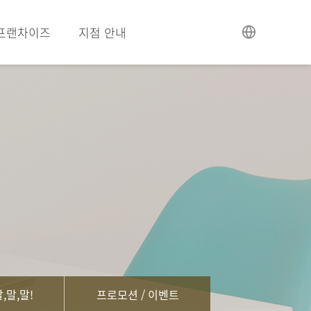
프랜차이즈
지점 안내
,말,말!
프로모션 / 이벤트