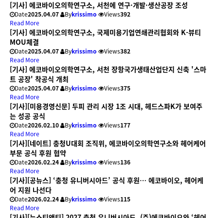
[기사] 에코바이오의학연구소, 서천에 연구·개발·생산공장 조성
Date
2025.04.07
By
krissimo
Views
392
Read More
[기사] 에코바이오의학연구소, 국제미용기업연쇄관리협회와 K-뷰티
MOU체결
Date
2025.04.07
By
krissimo
Views
382
Read More
[기사] 에코바이오의학연구소, 서천 장항국가생태산업단지 신축 '스마
트 공장' 착공식 개최
Date
2025.04.07
By
krissimo
Views
375
Read More
[기사][미용경영신문] 두피 관리 시장 1조 시대, 헤드스파K가 보여주
는 성공 공식
Date
2026.02.10
By
krissimo
Views
177
Read More
[기사][네이트] 충청U대회 조직위, 에코바이오의학연구소와 헤어케어
부문 공식 후원 협약
Date
2026.02.24
By
krissimo
Views
136
Read More
[기사][공뉴스] ‘충청 유니버시아드’ 공식 후원… 에코바이오, 헤어케
어 지원 나선다
Date
2026.02.24
By
krissimo
Views
115
Read More
[기사][뉴스티앤티] 2027 충청 유니버시아드, (주)에코바이오와 ‘헤어