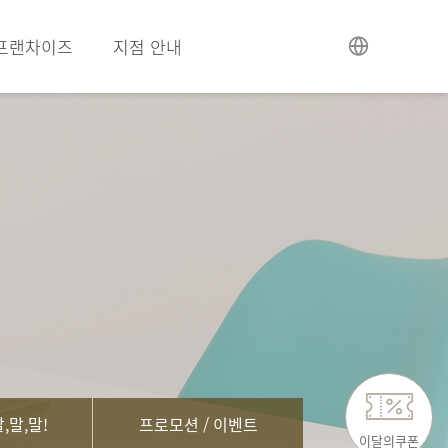
프랜차이즈
지점 안내
,말,말!
프로모션 / 이벤트
이달의쿠폰