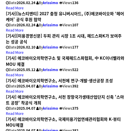
Date
2026.02.24
By
krissimo
Views
136
Read More
[기사][뉴스티앤티] 2027 충청 유니버시아드, (주)에코바이오와 ‘헤어
케어’ 공식 후원 협약
Date
2026.02.24
By
krissimo
Views
107
Read More
[기사][미용경영신문] 두피 관리 시장 1조 시대, 헤드스파K가 보여주
는 성공 공식
Date
2026.02.10
By
krissimo
Views
177
Read More
[기사] 에코바이오의학연구소 및 국제헤드스파협회, 中 KC이너벨라와
MOU 체결
Date
2025.05.12
By
krissimo
Views
522
Read More
[기사] 에코바이오의학연구소, 서천에 연구·개발·생산공장 조성
Date
2025.04.07
By
krissimo
Views
392
Read More
[기사] 에코바이오의학연구소, 서천 장항국가생태산업단지 신축 '스마
트 공장' 착공식 개최
Date
2025.04.07
By
krissimo
Views
375
Read More
[기사] 에코바이오의학연구소, 국제미용기업연쇄관리협회와 K-뷰티
MOU체결
Date
2025.04.07
By
krissimo
Views
382