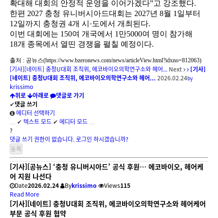
확대해 대회의 안정적 운영을 이어가겠다”고 강조했다.
한편 2027 충청 유니버시아드대회는 2027년 8월 1일부터
12일까지 충청권 4개 시·도에서 개최된다.
이번 대회에는 150여 개국에서 1만5000여 명이 참가해
18개 종목에서 열띤 경쟁을 펼칠 예정이다.
출처 : 공뉴스(
https://www.bzeronews.com/news/articleView.html?idxno=812063)
[기사][네이트] 충청U대회 조직위, 에코바이오의학연구소와 헤어...
Next
[기사]
[네이트] 충청U대회 조직위, 에코바이오의학연구소와 헤어...
2026.02.24
by
krissimo
위로
아래로
댓글로 가기
✔
댓글 쓰기
에디터 선택하기
✔
텍스트 모드
✔
에디터 모드
?
댓글 쓰기 권한이 없습니다. 로그인 하시겠습니까?
[기사][공뉴스] ‘충청 유니버시아드’ 공식 후원… 에코바이오, 헤어케
어 지원 나선다
Date
2026.02.24
By
krissimo
Views
115
Read More
[기사][네이트] 충청U대회 조직위, 에코바이오의학연구소와 헤어케어
부문 공식 후원 협약