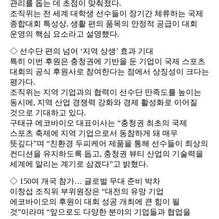
관리를 돕는 데 초점이 맞춰졌다.
조직위는 전 세계 대학생 선수들이 장기간 체류하는 국제
종합대회 특성상, 생활 편의 품목의 안정적 공급이 대회
운영의 핵심 요소라고 설명했다.
◇ 선수단 편의 넘어 ‘지역 상생’ 효과 기대
특히 이번 후원은 충청권에 기반을 둔 기업이 국제 스포츠
대회의 공식 후원사로 참여한다는 점에서 상징성이 크다는
평가다.
조직위는 지역 기업과의 협력이 선수단 만족도를 높이는
동시에, 지역 산업 경쟁력 강화와 경제 활성화로 이어질
것으로 기대하고 있다.
구태규 에코바이오 대표이사는 “충청권 최초의 국제
스포츠 축제에 지역 기업으로서 동참하게 돼 매우
뜻깊다”며 “친환경 두피케어 제품을 통해 선수들이 최상의
컨디션을 유지하도록 돕고, 충청권 뷰티 산업의 기술력을
세계에 알리는 계기로 삼겠다”고 밝혔다.
◇ 150여 개국 참가… 글로벌 무대 준비 박차
이창섭 조직위 부위원장은 “대전의 유망 기업
에코바이오의 후원이 대회 성공 개최에 큰 힘이 될
것”이라며 “앞으로도 다양한 분야의 기업들과 협업을