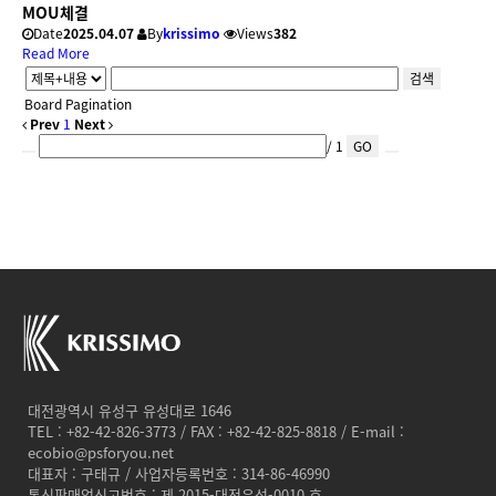
MOU체결
Date
2025.04.07
By
krissimo
Views
382
Read More
검색
Board Pagination
Prev
1
Next
/ 1
GO
대전광역시 유성구 유성대로 1646
TEL : +82-42-826-3773 / FAX : +82-42-825-8818 / E-mail :
ecobio@psforyou.net
대표자 : 구태규 / 사업자등록번호 : 314-86-46990
통신판매업신고번호 : 제 2015-대전유성-0010 호