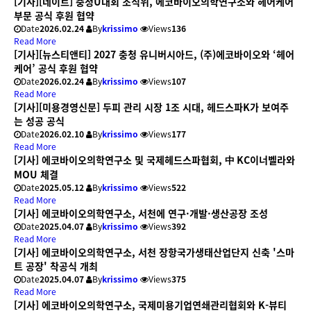
[기사][네이트] 충청U대회 조직위, 에코바이오의학연구소와 헤어케어
부문 공식 후원 협약
Date
2026.02.24
By
krissimo
Views
136
Read More
[기사][뉴스티앤티] 2027 충청 유니버시아드, (주)에코바이오와 ‘헤어
케어’ 공식 후원 협약
Date
2026.02.24
By
krissimo
Views
107
Read More
[기사][미용경영신문] 두피 관리 시장 1조 시대, 헤드스파K가 보여주
는 성공 공식
Date
2026.02.10
By
krissimo
Views
177
Read More
[기사] 에코바이오의학연구소 및 국제헤드스파협회, 中 KC이너벨라와
MOU 체결
Date
2025.05.12
By
krissimo
Views
522
Read More
[기사] 에코바이오의학연구소, 서천에 연구·개발·생산공장 조성
Date
2025.04.07
By
krissimo
Views
392
Read More
[기사] 에코바이오의학연구소, 서천 장항국가생태산업단지 신축 '스마
트 공장' 착공식 개최
Date
2025.04.07
By
krissimo
Views
375
Read More
[기사] 에코바이오의학연구소, 국제미용기업연쇄관리협회와 K-뷰티