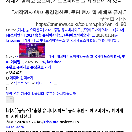
시대가 열리고 있으며, 헤드스파K는 그 최전선에 서 있다.
"저작권자 ⓒ 미용경영신문, 무단 전재 및 재배포 금지."
구도현 기자.
https://bmnews.co.kr/column.php?wr_id=90
Prev
[기사][뉴스티앤티] 2027 충청 유니버시아드, (주)에코바이오와 ‘...
[기사]
[뉴스티앤티] 2027 충청 유니버시아드, (주)에코바이오와 ‘...
2026.02.24
by
krissimo
[기사] 에코바이오의학연구소 및 국제헤드스파협회, 中 KC이너벨...
Next
[기사] 에코바이오의학연구소 및 국제헤드스파협회, 中
KC이너벨...
2025.05.12
krissimo
by
위로
아래로
댓글로 가기
✔
댓글 쓰기
에디터 선택하기
✔
텍스트 모드
✔
에디터 모드
?
댓글 쓰기 권한이 없습니다. 로그인 하시겠습니까?
[기사][공뉴스] ‘충청 유니버시아드’ 공식 후원… 에코바이오, 헤어케
어 지원 나선다
Date
2026.02.24
By
krissimo
Views
115
Read More