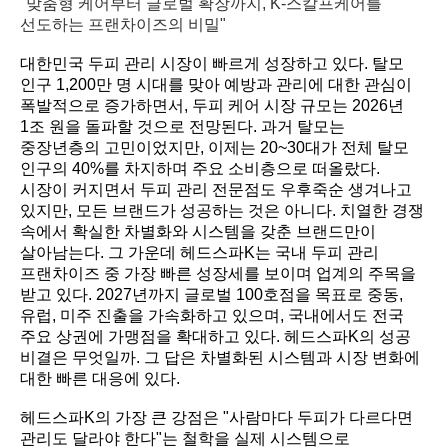
"맞춤형 케어부터 글로벌 확장까지, K-스칼프케어를
선도하는 프랜차이즈의 비밀"
대한민국 두피 관리 시장이 빠르게 성장하고 있다. 탈모
인구 1,200만 명 시대를 맞아 예방과 관리에 대한 관심이
폭발적으로 증가하면서, 두피 케어 시장 규모는 2026년
1조 원을 돌파할 것으로 전망된다. 과거 탈모는
중장년층의 고민이었지만, 이제는 20~30대가 전체 탈모
인구의 40%를 차지하며 주요 소비층으로 떠올랐다.
시장이 커지면서 두피 관리 전문점도 우후죽순 생겨나고
있지만, 모든 브랜드가 성공하는 것은 아니다. 치열한 경쟁
속에서 확실한 차별화와 시스템을 갖춘 브랜드만이
살아남는다. 그 가운데 헤드스파K는 국내 두피 관리
프랜차이즈 중 가장 빠른 성장세를 보이며 업계의 주목을
받고 있다. 2027년까지 글로벌 100호점을 목표로 중동,
유럽, 미주 진출을 가속화
하고 있으며, 국내에서도 전국
주요 상권에 가맹점을 확대하고 있다. 헤드스파K의 성공
비결은 무엇일까. 그 답은 차별화된 시스템과 시장 변화에
대한 빠른 대응에 있다.
헤드스파K의 가장 큰 강점은 "사람마다 두피가 다르다면
관리도 달라야 한다"는 철학을 실제 시스템으로