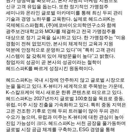
원가 경쟁력을 확보하고, 본사 차원의 마케팅 지원으로
신규 고객 유입을 돕는다. 또한 정기적인 가맹점주
세미나와 온라인 글로벌 아카데미를 통해 최신 두피 관리
기술과 경영 노하우를 교육한다. 실제로 헤드스파K는
국제헤드스파협회, (주)에코바이오의학연구소와 함께
광주보건대학교와 MOU를 체결하고 전국 가맹점주를
대상으로 정기 교육을 실시하고 있다. 한 가맹점주는 "미용
경험이 전혀 없었지만, 본사의 체계적인 교육과 지원
덕분에 안정적으로 운영하고 있다"며 "특히 고객 관리
시스템이 잘 갖춰져 있어 재방문율이 높다"고 밝혔다.
창업자의 성공이 곧 본사의 성공이라는 철학이
헤드스파K를 빠르게 성장시킨 원동력이다.
헤드스파K는 국내 시장에 안주하지 않고 글로벌 시장으로
눈을 돌리고 있다. K-뷰티가 세계적으로 주목받는 가운데,
K-스칼프케어 역시 새로운 한류 콘텐츠로 떠오르고 있다.
헤드스파K는 2027년까지 글로벌 100호점을 목표로 중동,
유럽, 미주 시장 진출을 가속화하고 있다. 특히 중동 지역은
고온 건조한 기후로 인해 두피 트러블이 많아 두피 관리
수요가 높으며, 유럽과 미주는 K-뷰티에 대한 관심이 높아
진입 가능성이 크다. 헤드스파K는 서천 공장을 풀가동하며
글로벌 시장 공급 체계를 구축하고, ESG 경영을 통해