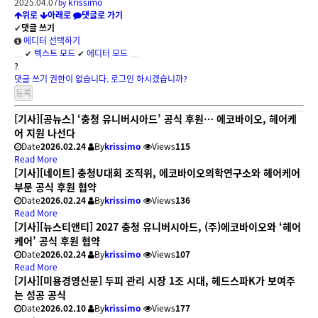
2025.04.07
krissimo
by
위로
아래로
댓글로 가기
✔
댓글 쓰기
에디터 선택하기
✔
텍스트 모드
✔
에디터 모드
?
댓글 쓰기 권한이 없습니다. 로그인 하시겠습니까?
[기사][공뉴스] ‘충청 유니버시아드’ 공식 후원… 에코바이오, 헤어케
어 지원 나선다
Date
2026.02.24
By
krissimo
Views
115
Read More
[기사][네이트] 충청U대회 조직위, 에코바이오의학연구소와 헤어케어
부문 공식 후원 협약
Date
2026.02.24
By
krissimo
Views
136
Read More
[기사][뉴스티앤티] 2027 충청 유니버시아드, (주)에코바이오와 ‘헤어
케어’ 공식 후원 협약
Date
2026.02.24
By
krissimo
Views
107
Read More
[기사][미용경영신문] 두피 관리 시장 1조 시대, 헤드스파K가 보여주
는 성공 공식
Date
2026.02.10
By
krissimo
Views
177