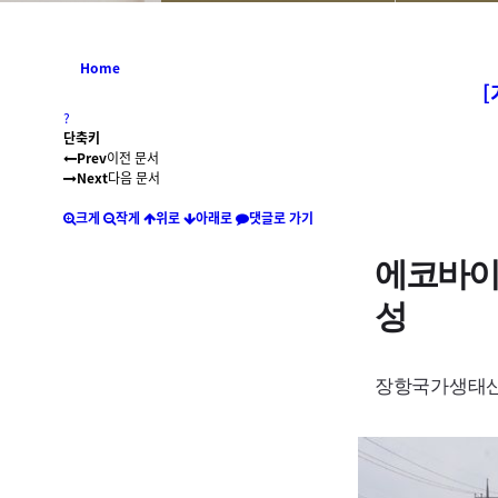
Home
[
?
단축키
Prev
이전 문서
Next
다음 문서
크게
작게
위로
아래로
댓글로 가기
에코바이
성
장항국가생태산