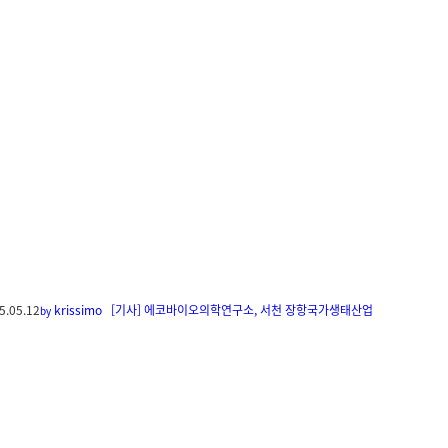
5.05.12
krissimo
[기사] 에코바이오의학연구소, 서천 장항국가생태산업
by