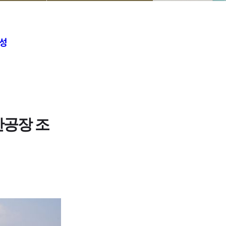
조성
산공장 조