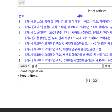
List of Articles
번호
제목
8
[기사][공뉴스] ‘충청 유니버시아드’ 공식 후원… 에코바이오, 헤어케어
7
[기사][네이트] 충청U대회 조직위, 에코바이오의학연구소와 헤어케어 
6
[기사][뉴스티앤티] 2027 충청 유니버시아드, (주)에코바이오와 ‘헤어케
5
[기사][미용경영신문] 두피 관리 시장 1조 시대, 헤드스파K가 보여주는
4
[기사] 에코바이오의학연구소 및 국제헤드스파협회, 中 KC이너벨라와 
»
[기사] 에코바이오의학연구소, 서천에 연구·개발·생산공장 조성
2
[기사] 에코바이오의학연구소, 서천 장항국가생태산업단지 신축 '스마트
1
[기사] 에코바이오의학연구소, 국제미용기업연쇄관리협회와 K-뷰티 
Search
검색
Board Pagination
Prev
1
Next
/ 1
GO