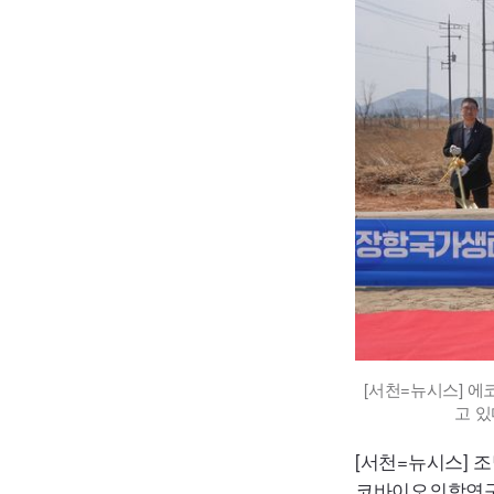
[서천=뉴시스] 
고 있
[서천=뉴시스] 
코바이오의학연