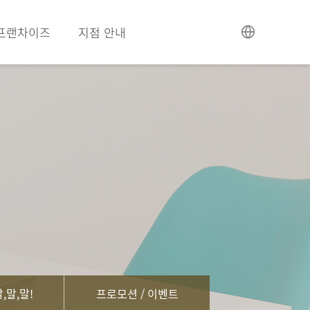
프랜차이즈
지점 안내
,말,말!
프로모션 / 이벤트