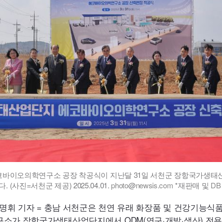
에코바이오의학연구소 공장 착공식이 지난달 31일 서천군 장항국가생
다. (사진=서천군 제공) 2025.04.01.
photo
@
newsis.com
*재판매 및
DB
조명휘 기자 = 충남 서천군은 천연 유래 화장품 및 건강기능식
구소가 장항국가생태산업단지에서
ODM
(연구·개발·생산) 전