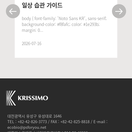
일상 습관 가이드
body { font-family: 'Noto Sans KR', sans-serif;
background-color: #f8fafc; color: #1e293b;
margin: 0...
2026-07-16
대전광역시 유성구 유성대로 1646
TEL : +82-42-826-3773 / FAX : +82-42-825-8818 / E-mail :
ecobio@psforyou.net